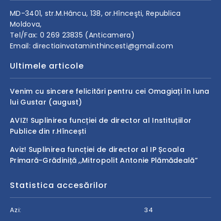
MD-3401, str.M.Hâncu, 138, or.Hînceşti, Republica
Moldova,
Tel/Fax: 0 269 23835 (Anticamera)
Email: directiainvataminthincesti@gmail.com
Ultimele articole
Venim cu sincere felicitări pentru cei Omagiați în luna
lui Gustar (august)
AVIZ! Suplinirea funcției de director al Instituțiilor
Publice din r.Hîncești
Aviz! Suplinirea funcției de director al IP Școala
Primară-Grădiniță ,,Mitropolit Antonie Plămădeală”
Statistica accesărilor
Azi:
34