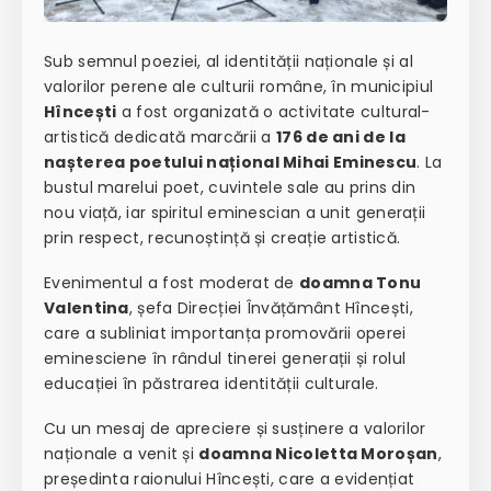
Sub semnul poeziei, al identității naționale și al
valorilor perene ale culturii române, în municipiul
Hîncești
a fost organizată o activitate cultural-
artistică dedicată marcării a
176 de ani de la
nașterea poetului național Mihai Eminescu
. La
bustul marelui poet, cuvintele sale au prins din
nou viață, iar spiritul eminescian a unit generații
prin respect, recunoștință și creație artistică.
Evenimentul a fost moderat de
doamna Tonu
Valentina
, șefa Direcției Învățământ Hîncești,
care a subliniat importanța promovării operei
eminesciene în rândul tinerei generații și rolul
educației în păstrarea identității culturale.
Cu un mesaj de apreciere și susținere a valorilor
naționale a venit și
doamna Nicoletta Moroșan
,
președinta raionului Hîncești, care a evidențiat