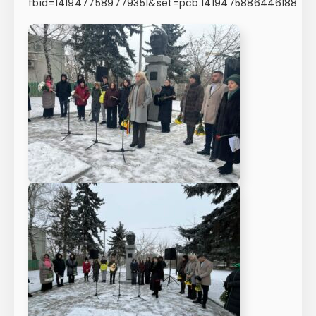
fbid=1419477589779351&set=pcb.1419475886446188