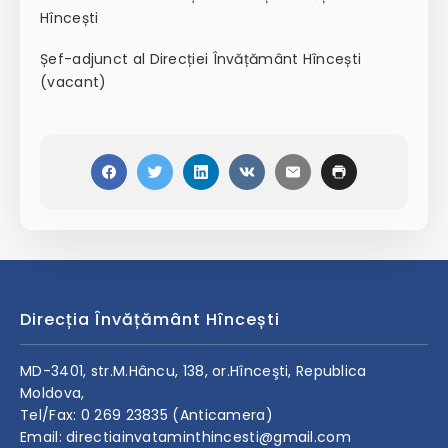
Hîncești
Șef-adjunct al Direcției Învățământ Hîncești
(vacant)
Direcția Învățământ Hîncești
MD-3401, str.M.Hâncu, 138, or.Hînceşti, Republica
Moldova,
Tel/Fax: 0 269 23835 (Anticamera)
Email: directiainvataminthincesti@gmail.com