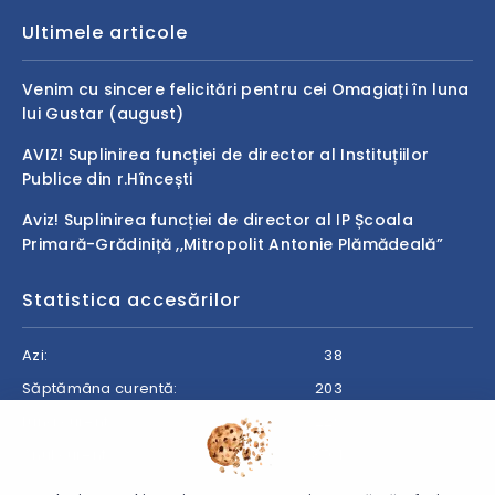
Ultimele articole
Venim cu sincere felicitări pentru cei Omagiați în luna
lui Gustar (august)
AVIZ! Suplinirea funcției de director al Instituțiilor
Publice din r.Hîncești
Aviz! Suplinirea funcției de director al IP Școala
Primară-Grădiniță ,,Mitropolit Antonie Plămădeală”
Statistica accesărilor
Azi:
38
Săptămâna curentă:
203
Luna curentă:
229
Anul curent:
8701