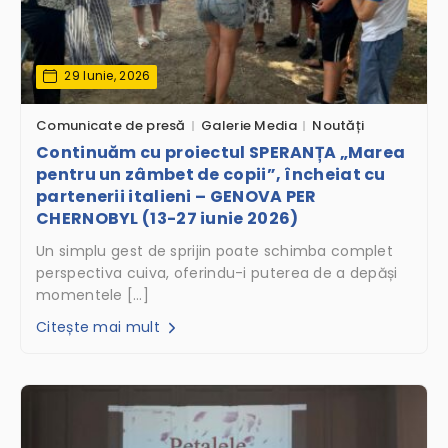
29 Iunie, 2026
Comunicate de presă
Galerie Media
Noutăți
Continuăm cu proiectul SPERANȚA „Marea
pentru un zâmbet de copii”, încheiat cu
partenerii italieni – GENOVA PER
CHERNOBYL (13-27 iunie 2026)
Un simplu gest de sprijin poate schimba complet
perspectiva cuiva, oferindu-i puterea de a depăși
momentele […]
Citește mai mult