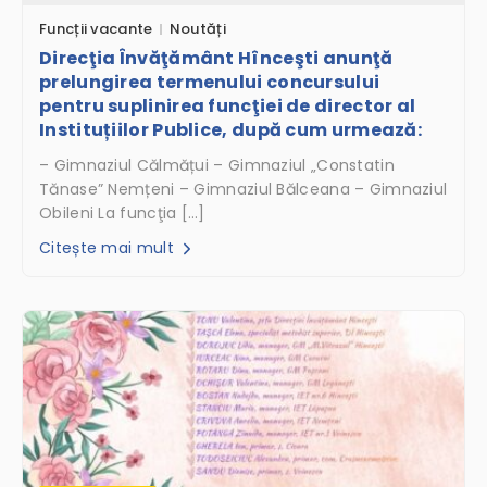
Funcții vacante
Noutăți
Direcţia Învăţământ Hînceşti anunţă
prelungirea termenului concursului
pentru suplinirea funcţiei de director al
Instituțiilor Publice, după cum urmează:
– Gimnaziul Călmățui – Gimnaziul „Constatin
Tănase” Nemțeni – Gimnaziul Bălceana – Gimnaziul
Obileni La funcţia […]
Citește mai mult