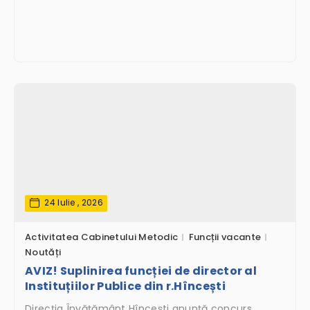
24 Iulie , 2026
Activitatea Cabinetului Metodic
Funcții vacante
Noutăți
AVIZ! Suplinirea funcției de director al
Instituțiilor Publice din r.Hîncești
Direcţia Învăţământ Hînceşti anunţă concurs