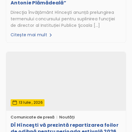
Antonie Plămădeală”
Direcţia Învăţământ Hînceşti anunță prelungirea
termenului concursului pentru suplinirea funcţiei
de director al Instituției Publice Şcoala […]
Citește mai mult
13 Iulie , 2026
Comunicate de presă
Noutăți
DÎ Hînceşti vă prezintă repartizarea foilor
de odihnă pentru perioada estivală 2026,