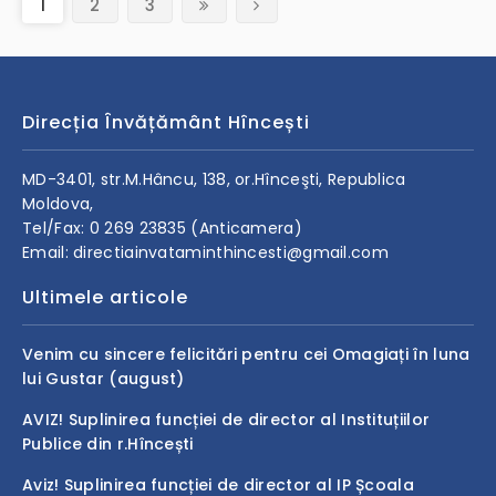
(current)
1
2
3
Direcția Învățământ Hîncești
MD-3401, str.M.Hâncu, 138, or.Hînceşti, Republica
Moldova,
Tel/Fax: 0 269 23835 (Anticamera)
Email: directiainvataminthincesti@gmail.com
Ultimele articole
Venim cu sincere felicitări pentru cei Omagiați în luna
lui Gustar (august)
AVIZ! Suplinirea funcției de director al Instituțiilor
Publice din r.Hîncești
Aviz! Suplinirea funcției de director al IP Școala