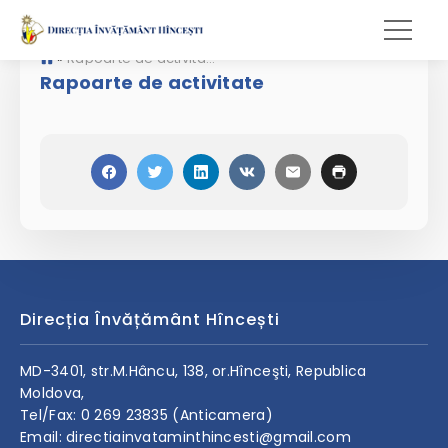
»
Rapoarte de activitate
Rapoarte de activitate
Direcția Învățământ Hîncești
MD-3401, str.M.Hâncu, 138, or.Hînceşti, Republica
Moldova,
Tel/Fax: 0 269 23835 (Anticamera)
Email: directiainvataminthincesti@gmail.com