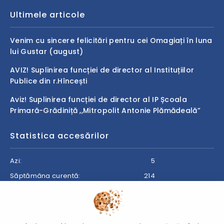
Ultimele articole
Venim cu sincere felicitări pentru cei Omagiați în luna
lui Gustar (august)
AVIZ! Suplinirea funcției de director al Instituțiilor
Publice din r.Hîncești
Aviz! Suplinirea funcției de director al IP Școala
Primară-Grădiniță ,,Mitropolit Antonie Plămădeală”
Statistica accesărilor
Azi:
5
Săptămâna curentă:
214
Luna curentă:
240
Anul curent:
8712