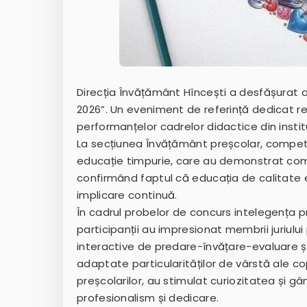
Direcția Învățământ Hîncești a desfășurat a
2026”. Un eveniment de referință dedicat rec
performanțelor cadrelor didactice din institu
La secțiunea Învățământ preșcolar, competiți
educație timpurie, care au demonstrat comp
confirmând faptul că educația de calitate e
implicare continuă.
În cadrul probelor de concurs intelegența p
participanții au impresionat membrii juriulu
interactive de predare-învățare-evaluare și
adaptate particularităților de vârstă ale cop
preșcolarilor, au stimulat curiozitatea și g
profesionalism și dedicare.