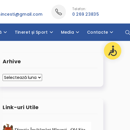
Telefon:
thincesti@gmail.com
0 269 23835
ă
Tineret și Sport
Media
Contacte
Arhive
Arhive
Link-uri Utile