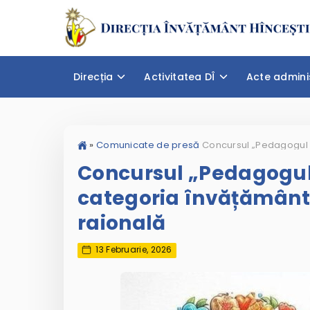
Direcția
Activitatea DÎ
Acte admini
»
Comunicate de presă
Concursul „Pedagogul 
categoria învățământ
raională
13 Februarie, 2026