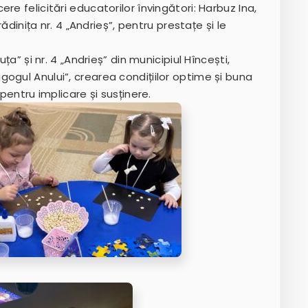
re felicitări educatorilor învingători: Harbuz Ina,
rădinița nr. 4 „Andrieș”, pentru prestațe și le
ța” și nr. 4 „Andrieș” din municipiul Hîncești,
ogul Anului”, crearea condițiilor optime și buna
 pentru implicare și susținere.