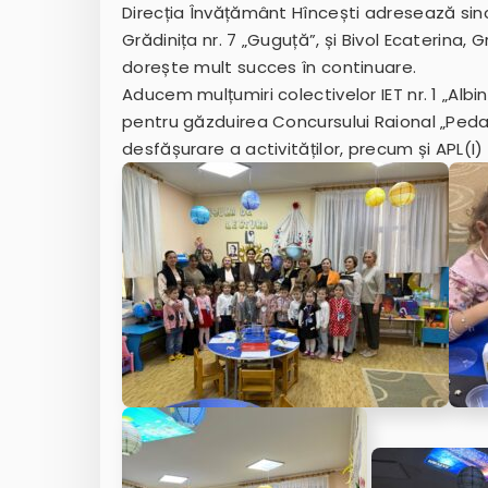
Direcția Învățământ Hîncești adresează since
Grădinița nr. 7 „Guguță”, și Bivol Ecaterina, G
dorește mult succes în continuare.
Aducem mulțumiri colectivelor IET nr. 1 „Albinu
pentru găzduirea Concursului Raional „Pedag
desfășurare a activităților, precum și APL(I)