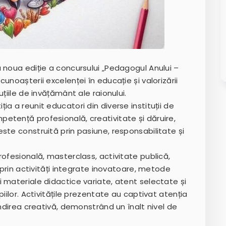
 noua ediție a concursului „Pedagogul Anului –
unoașterii excelenței în educație și valorizării
țiile de invățământ ale raionului.
a a reunit educatori din diverse instituții de
etență profesională, creativitate și dăruire,
ste construită prin pasiune, responsabilitate și
rofesională, masterclass, activitate publică,
i prin activități integrate inovatoare, metode
 materiale didactice variate, atent selectate și
iilor. Activitățile prezentate au captivat atenția
ândirea creativă, demonstrând un înalt nivel de