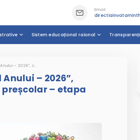
Email:
directiainvatamin
strative
Sistem educațional raional
Transparenț
Concursul „Pedagogul Anului – 2026”, categoria învățământ preșcolar – etapa raională
Anului – 2026”,
 preșcolar – etapa