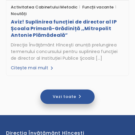
Activitatea Cabinetului Metodic
Funcții vacante
Noutăți
Aviz! Suplinirea funcției de director al IP
Școala Primară-Grădiniță ,,Mitropolit
Antonie Plămădeală”
Direcţia Învăţământ Hînceşti anunță prelungirea
termenului concursului pentru suplinirea funcţiei
de director al Instituției Publice Şcoala […]
Citește mai mult
Vezi toate
Direcția Învățământ Hîncești