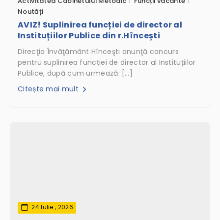
Activitatea Cabinetului Metodic
Funcții vacante
Noutăți
AVIZ! Suplinirea funcției de director al
Instituțiilor Publice din r.Hîncești
Direcţia Învăţământ Hînceşti anunţă concurs
pentru suplinirea funcției de director al Instituțiilor
Publice, după cum urmează: […]
Citește mai mult
24 Iulie , 2026