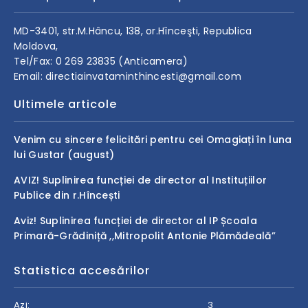
MD-3401, str.M.Hâncu, 138, or.Hînceşti, Republica
Moldova,
Tel/Fax: 0 269 23835 (Anticamera)
Email: directiainvataminthincesti@gmail.com
Ultimele articole
Venim cu sincere felicitări pentru cei Omagiați în luna
lui Gustar (august)
AVIZ! Suplinirea funcției de director al Instituțiilor
Publice din r.Hîncești
Aviz! Suplinirea funcției de director al IP Școala
Primară-Grădiniță ,,Mitropolit Antonie Plămădeală”
Statistica accesărilor
Azi:
3