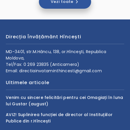
Vezi toate
Direcția Învățământ Hîncești
MD-3401, str.M.Hâncu, 138, or.Hînceşti, Republica
Moldova,
Tel/Fax: 0 269 23835 (Anticamera)
Email: directiainvataminthincesti@gmail.com
Ultimele articole
Venim cu sincere felicitări pentru cei Omagiați în luna
lui Gustar (august)
AVIZ! Suplinirea funcției de director al Instituțiilor
Publice din r.Hîncești