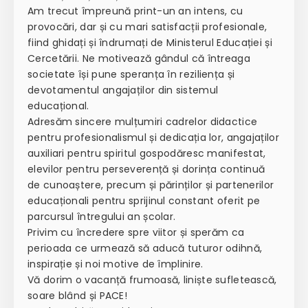
Am trecut împreună print-un an intens, cu
provocări, dar și cu mari satisfacții profesionale,
fiind ghidați și îndrumați de Ministerul Educației și
Cercetării. Ne motivează gândul că întreaga
societate își pune speranța în reziliența și
devotamentul angajaților din sistemul
educațional.
Adresăm sincere mulțumiri cadrelor didactice
pentru profesionalismul și dedicația lor, angajaților
auxiliari pentru spiritul gospodăresc manifestat,
elevilor pentru perseverență și dorința continuă
de cunoaștere, precum și părinților și partenerilor
educaționali pentru sprijinul constant oferit pe
parcursul întregului an școlar.
Privim cu încredere spre viitor și sperăm ca
perioada ce urmează să aducă tuturor odihnă,
inspirație și noi motive de împlinire.
Vă dorim o vacanță frumoasă, liniște sufletească,
soare blând și PACE!