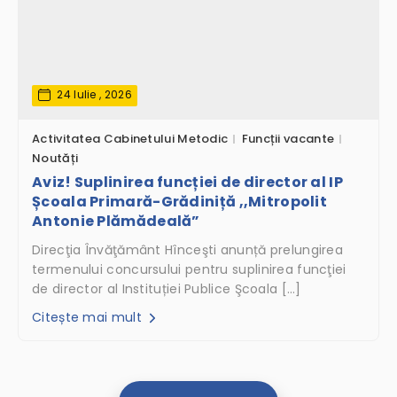
24 Iulie , 2026
Activitatea Cabinetului Metodic
Funcții vacante
Noutăți
Aviz! Suplinirea funcției de director al IP
Școala Primară-Grădiniță ,,Mitropolit
Antonie Plămădeală”
Direcţia Învăţământ Hînceşti anunță prelungirea
termenului concursului pentru suplinirea funcţiei
de director al Instituției Publice Şcoala […]
Citește mai mult