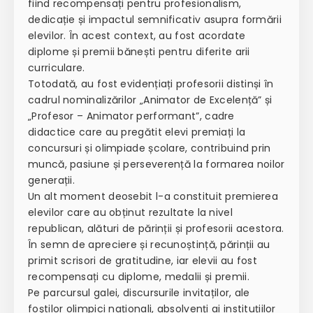
fiind recompensați pentru profesionalism,
dedicație și impactul semnificativ asupra formării
elevilor. În acest context, au fost acordate
diplome și premii bănești pentru diferite arii
curriculare.
Totodată, au fost evidențiați profesorii distinși în
cadrul nominalizărilor „Animator de Excelență” și
„Profesor – Animator performant”, cadre
didactice care au pregătit elevi premiați la
concursuri și olimpiade școlare, contribuind prin
muncă, pasiune și perseverență la formarea noilor
generații.
Un alt moment deosebit l-a constituit premierea
elevilor care au obținut rezultate la nivel
republican, alături de părinții și profesorii acestora.
În semn de apreciere și recunoștință, părinții au
primit scrisori de gratitudine, iar elevii au fost
recompensați cu diplome, medalii și premii.
Pe parcursul galei, discursurile invitaților, ale
foștilor olimpici naționali, absolvenți ai instituțiilor