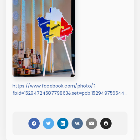
https://www.facebook.com/photo/?
fbid=1529472458779863&set=pcb.1529497565444019