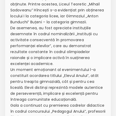
obținute. Printre acestea, Liceul Teoretic „Mihail
Sadoveanu” Hîncești s-a evidențiat prin obținerea
locului I la categoria licee, iar Gimnaziul „Anton
Bunduchi” Buțeni – la categoria gimnazii.
De asemenea, au fost apreciate instituțiile
desemnate în cadrul nominalizării „Instituții cu
activitate consecventă în promovarea
performanței elevilor”, care au demonstrat
rezultate constante în cadrul olimpiadelor
raionale și o implicare activă în susținerea
excelenței academice.
Un moment emoționant al evenimentului l-a
constituit acordarea titlului „Elevul Anului”, atât
pentru treapta gimnazială, cât și pentru cea
liceală. Elevii distinși reprezintă modele autentice
de perseverență, implicare și excelență pentru
întreaga comunitate educațională.
Gala a continuat cu premierea cadrelor didactice
în cadrul concursului „Pedagogul Anului”, profesorii