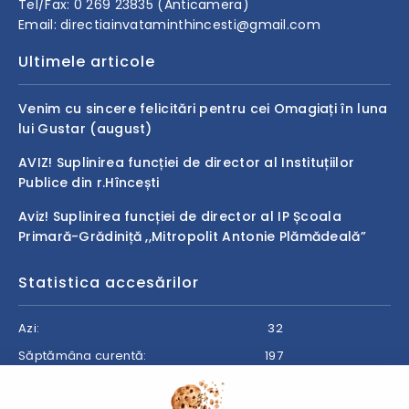
Tel/Fax: 0 269 23835 (Anticamera)
Email: directiainvataminthincesti@gmail.com
Ultimele articole
Venim cu sincere felicitări pentru cei Omagiați în luna
lui Gustar (august)
AVIZ! Suplinirea funcției de director al Instituțiilor
Publice din r.Hîncești
Aviz! Suplinirea funcției de director al IP Școala
Primară-Grădiniță ,,Mitropolit Antonie Plămădeală”
Statistica accesărilor
Azi:
32
Săptămâna curentă:
197
Luna curentă:
223