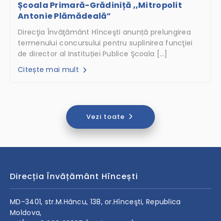
Școala Primară-Grădiniță ,,Mitropolit
Antonie Plămădeală”
Direcţia Învăţământ Hînceşti anunță prelungirea
termenului concursului pentru suplinirea funcţiei
de director al Instituției Publice Şcoala […]
Citește mai mult
Vezi toate
Direcția Învățământ Hîncești
MD-3401, str.M.Hâncu, 138, or.Hînceşti, Republica
Moldova,