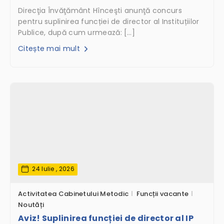
Direcţia Învăţământ Hînceşti anunţă concurs
pentru suplinirea funcției de director al Instituțiilor
Publice, după cum urmează: […]
Citește mai mult
24 Iulie , 2026
Activitatea Cabinetului Metodic
Funcții vacante
Noutăți
Aviz! Suplinirea funcției de director al IP