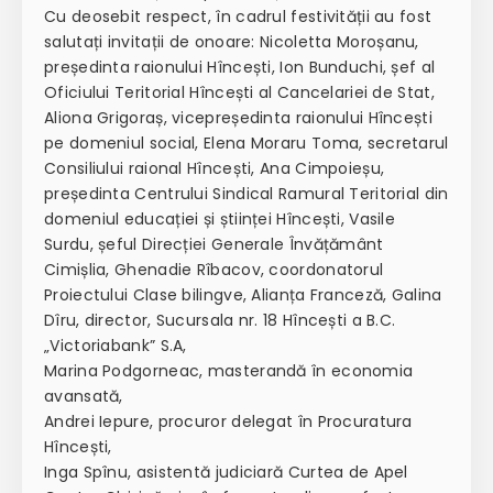
Cu deosebit respect, în cadrul festivității au fost
salutați invitații de onoare: Nicoletta Moroșanu,
președinta raionului Hîncești, Ion Bunduchi, șef al
Oficiului Teritorial Hîncești al Cancelariei de Stat,
Aliona Grigoraș, vicepreședinta raionului Hîncești
pe domeniul social, Elena Moraru Toma, secretarul
Consiliului raional Hîncești, Ana Cimpoieșu,
președinta Centrului Sindical Ramural Teritorial din
domeniul educației și științei Hîncești, Vasile
Surdu, șeful Direcției Generale Învățământ
Cimișlia, Ghenadie Rîbacov, coordonatorul
Proiectului Clase bilingve, Alianța Franceză, Galina
Dîru, director, Sucursala nr. 18 Hîncești a B.C.
„Victoriabank” S.A,
Marina Podgorneac, masterandă în economia
avansată,
Andrei Iepure, procuror delegat în Procuratura
Hîncești,
Inga Spînu, asistentă judiciară Curtea de Apel