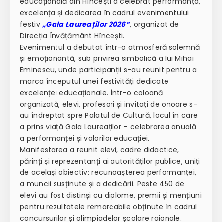
educațională din Hîncești a celebrat performanța,
excelența și dedicarea în cadrul evenimentului
festiv
„Gala Laureaților 2026”
, organizat de
Direcția Învățământ Hîncești.
Evenimentul a debutat într-o atmosferă solemnă
și emoționantă, sub privirea simbolică a lui Mihai
Eminescu, unde participanții s-au reunit pentru a
marca începutul unei festivități dedicate
excelenței educaționale. Într-o coloană
organizată, elevi, profesori și invitați de onoare s-
au îndreptat spre Palatul de Cultură, locul în care
a prins viață Gala Laureaților – celebrarea anuală
a performanței și valorilor educației.
Manifestarea a reunit elevi, cadre didactice,
părinți și reprezentanți ai autorităților publice, uniți
de același obiectiv: recunoașterea performanței,
a muncii susținute și a dedicării. Peste 450 de
elevi au fost distinși cu diplome, premii și mențiuni
pentru rezultatele remarcabile obținute în cadrul
concursurilor și olimpiadelor școlare raionale.