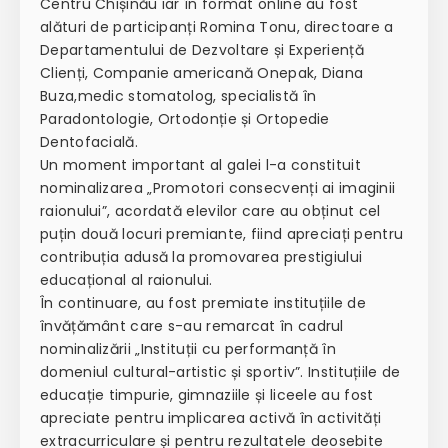
Centru Chișinău iar în format online au fost
alături de participanți Romina Tonu, directoare a
Departamentului de Dezvoltare și Experiență
Clienți, Companie americană Onepak, Diana
Buza,medic stomatolog, specialistă în
Paradontologie, Ortodonție și Ortopedie
Dentofacială.
Un moment important al galei l-a constituit
nominalizarea „Promotori consecvenți ai imaginii
raionului”, acordată elevilor care au obținut cel
puțin două locuri premiante, fiind apreciați pentru
contribuția adusă la promovarea prestigiului
educațional al raionului.
În continuare, au fost premiate instituțiile de
învățământ care s-au remarcat în cadrul
nominalizării „Instituții cu performanță în
domeniul cultural-artistic și sportiv”. Instituțiile de
educație timpurie, gimnaziile și liceele au fost
apreciate pentru implicarea activă în activități
extracurriculare și pentru rezultatele deosebite