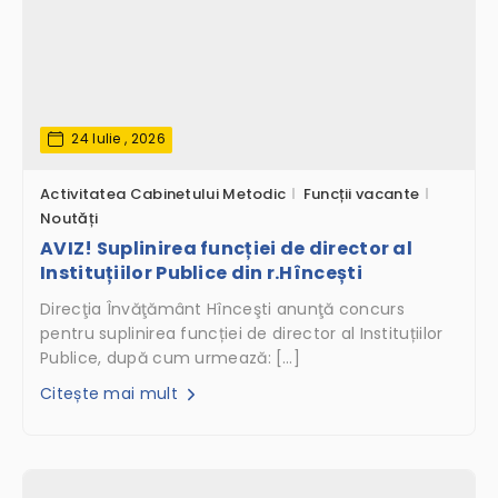
24 Iulie , 2026
Activitatea Cabinetului Metodic
Funcții vacante
Noutăți
AVIZ! Suplinirea funcției de director al
Instituțiilor Publice din r.Hîncești
Direcţia Învăţământ Hînceşti anunţă concurs
pentru suplinirea funcției de director al Instituțiilor
Publice, după cum urmează: […]
Citește mai mult