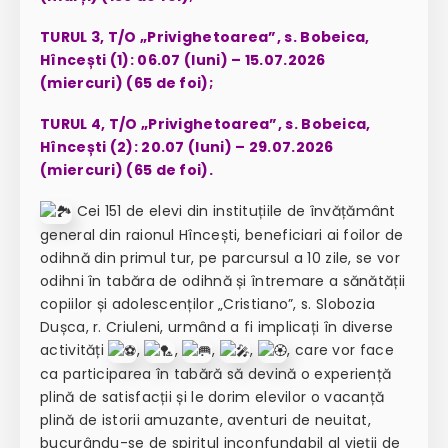
TURUL 3, T/O „Privighetoarea”, s. Bobeica,
Hîncești (1): 06.07 (luni) – 15.07.2026
(miercuri) (65 de foi);
TURUL 4, T/O „Privighetoarea”, s. Bobeica,
Hîncești (2): 20.07 (luni) – 29.07.2026
(miercuri) (65 de foi).
C
ei 151 de elevi din instituțiile de învățământ
general din raionul Hîncești, beneficiari ai foilor de
odihnă din primul tur, pe parcursul a 10 zile, se vor
odihni în tabăra de odihnă și întremare a sănătății
copiilor și adolescenților „Cristiano”, s. Slobozia
Dușca, r. Criuleni, urmând a fi implicați în diverse
activități
,
,
,
,
,
care vor face
ca participarea în tabără să devină o experiență
plină de satisfacții și le dorim elevilor o vacanță
plină de istorii amuzante, aventuri de neuitat,
bucurându-se de spiritul inconfundabil al vieții de