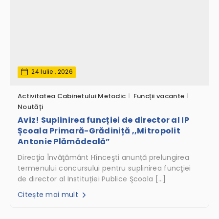
24 Iulie , 2026
Activitatea Cabinetului Metodic
Funcții vacante
Noutăți
Aviz! Suplinirea funcției de director al IP
Școala Primară-Grădiniță ,,Mitropolit
Antonie Plămădeală”
Direcţia Învăţământ Hînceşti anunță prelungirea
termenului concursului pentru suplinirea funcţiei
de director al Instituției Publice Şcoala […]
Citește mai mult