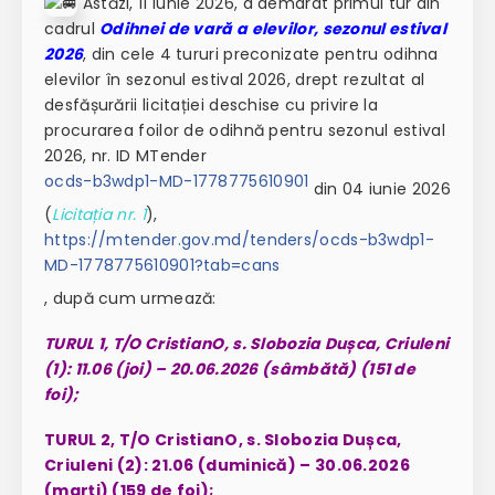
Astăzi, 11 iunie 2026, a demarat primul tur din
cadrul
Odihnei de vară a elevilor, sezonul estival
2026
, din cele 4 tururi preconizate pentru odihna
elevilor în sezonul estival 2026, drept rezultat al
desfășurării licitației deschise cu privire la
procurarea foilor de odihnă pentru sezonul estival
2026, nr. ID MTender
ocds-b3wdp1-MD-1778775610901
din 04 iunie 2026
(
Licitația nr. 1
),
https://mtender.gov.md/tenders/ocds-b3wdp1-
MD-1778775610901?tab=cans
, după cum urmează:
TURUL 1, T/O CristianO, s. Slobozia Dușca, Criuleni
(1): 11.06 (joi) – 20.06.2026 (sâmbătă) (151 de
foi);
TURUL 2, T/O CristianO, s. Slobozia Dușca,
Criuleni (2): 21.06 (duminică) – 30.06.2026
(marți) (159 de foi);