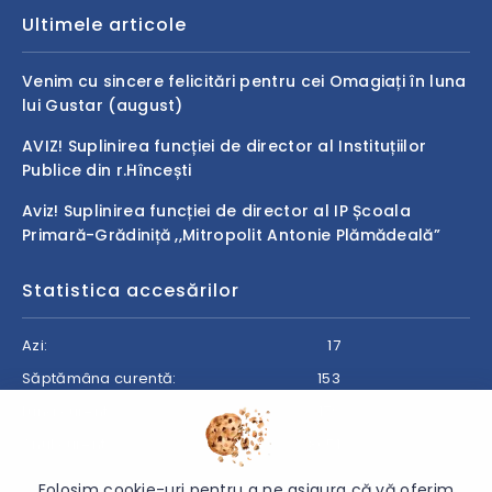
Ultimele articole
Venim cu sincere felicitări pentru cei Omagiați în luna
lui Gustar (august)
AVIZ! Suplinirea funcției de director al Instituțiilor
Publice din r.Hîncești
Aviz! Suplinirea funcției de director al IP Școala
Primară-Grădiniță ,,Mitropolit Antonie Plămădeală”
Statistica accesărilor
Azi:
17
Săptămâna curentă:
153
Luna curentă:
179
Anul curent:
8651
Folosim cookie-uri pentru a ne asigura că vă oferim