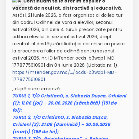
Continuăm să le oferim copiilor o
vacanță de neuitat, distractivă și educativă.
Astăzi, 21 iunie 2026, a fost organizat al doilea tur
din cadrul Odihnei de vară a elevilor, sezonul
estival 2026, din cele 4 tururi preconizate pentru
odihna elevilor în sezonul estival 2026, drept
rezultat al desfășurării licitației deschise cu privire
la procurarea foilor de odihnă pentru sezonul
estival 2026, nr. ID MTender ocds-b3wdp1-MD-
1778775610901 din 04 iunie 2026 (Licitația nr. 1),
https://mtender.gov.md/…/ocds-b3wdp1-MD-
1778775610901
, după cum urmează:
TURUL 1, T/O CristianO, s. Slobozia Dușca, Criuleni
(1): 11.06 (joi) – 20.06.2026 (sâmbătă) (151 de
foi);
TURUL 2, T/O CristianO, s. Slobozia Dușca,
Criuleni (2): 21.06 (duminică) – 30.06.2026
(marți) (159 de foi);
TURUL 3, T/O „Privighetoarea”, s. Bobeica,