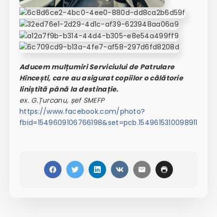
Aducem mulțumiri Serviciului de Patrulare
Hîncești, care au asigurat copiilor o călătorie
liniștită până la destinație.
ex. G.Țurcanu, șef SMEFP
https://www.facebook.com/photo?
fbid=1549609106766198&set=pcb.1549615310098911