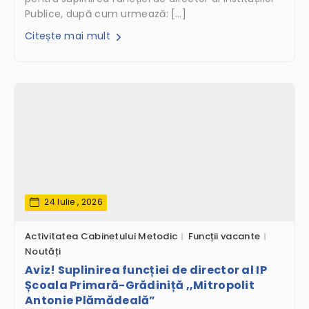
Publice, după cum urmează: […]
Citește mai mult
24 Iulie , 2026
Activitatea Cabinetului Metodic
Funcții vacante
Noutăți
Aviz! Suplinirea funcției de director al IP
Școala Primară-Grădiniță ,,Mitropolit
Antonie Plămădeală”