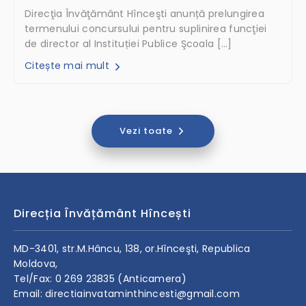
Direcţia Învăţământ Hînceşti anunță prelungirea
termenului concursului pentru suplinirea funcţiei
de director al Instituției Publice Şcoala […]
Citește mai mult
Vezi toate
Direcția Învățământ Hîncești
MD-3401, str.M.Hâncu, 138, or.Hînceşti, Republica
Moldova,
Tel/Fax: 0 269 23835 (Anticamera)
Email: directiainvataminthincesti@gmail.com