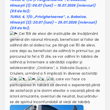
Hîncești (1): 06.07 (luni) – 15.07.2026 (miercuri)
(65 de foi);
TURUL 4, T/O „Privighetoarea”, s. Bobeica,
Hîncești (2): 20.07 (luni) – 29.07.2026 (miercuri)
(65 de foi).
Cei 159 de elevi din instituțiile de învățământ
general din raionul Hîncești, beneficiari ai foilor de
odihnă din al doilea tur, pe lângă cei 151 de elevi,
care deja au beneficiat de odihnă în primul tur, pe
parcursul la fel a 10 zile, se vor odihni în tabăra de
odihnă și întremare a sănătății copiilor și
adolescenților „Cristiano”, s. Slobozia Dușca, r.
Criuleni, urmând a fi implicați în diverse activități
,
,
,
,
, care vor face ca
participarea în tabără să devină o experiență plină
de satisfacții și le dorim elevilor o vacanță plină de
istorii amuzante, aventuri de neuitat, bucurându-
se de spiritul inconfundabil al vieții de tabără.