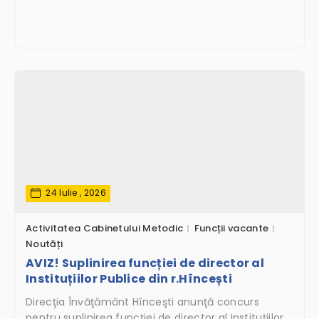
24 Iulie , 2026
Activitatea Cabinetului Metodic
Funcții vacante
Noutăți
AVIZ! Suplinirea funcției de director al
Instituțiilor Publice din r.Hîncești
Direcţia Învăţământ Hînceşti anunţă concurs
pentru suplinirea funcției de director al Instituțiilor