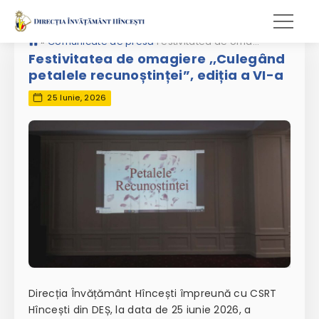
»
Comunicate de presă
Festivitatea de omagiere ,,Culegând petalele recunoștinței”, ediția a VI-a
Festivitatea de omagiere ,,Culegând
petalele recunoștinței”, ediția a VI-a
25 Iunie, 2026
Direcția Învățământ Hîncești împreună cu CSRT
Hîncești din DEȘ, la data de 25 iunie 2026, a