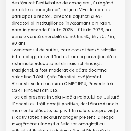
desfășurat Festivitatea de omagiere ,,Culegând
petalele recunoștinței”, ediția a VI-a, la care au
participat directori, directori adjuncți și ex-
directori ai instituțiilor de învățământ din raion,
care în perioada 01 iulie 2025 – 01 iulie 2026, au
atins o vârstă onorabilă de 50, 55, 60, 65, 70, 75 și
80 ani.
Evenimentul de suflet, care consolidează relațiile
între colegi, dezvoltând cultura organizațională a
sistemului educațional din raionul Hîncești,
tradițional, a fost moderat de către doamna
Valentina TONU, Șefa Direcției Învățământ
Hîncești, și doamna Ana CIMPOIEȘU, Președintele
CSRT Hîncești din DEȘ.
Toți cei prezenți în Sala Mică a Palatului de Cultură
Hîncești au trăit emoții pozitive, destăinuind unele
momente plăcute, au privit filmulețe despre viața
și activitatea fiecărui manager prezent. Direcția
Învățământ Hîncești a felicitat omagiații cu
prilejul jubileului, oferindu-le flori și Diplomă de