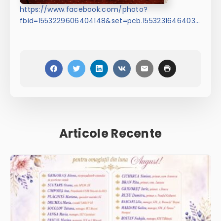
https://www.facebook.com/photo?
fbid=1553229606404148&set=pcb.1553231646403944
Articole Recente