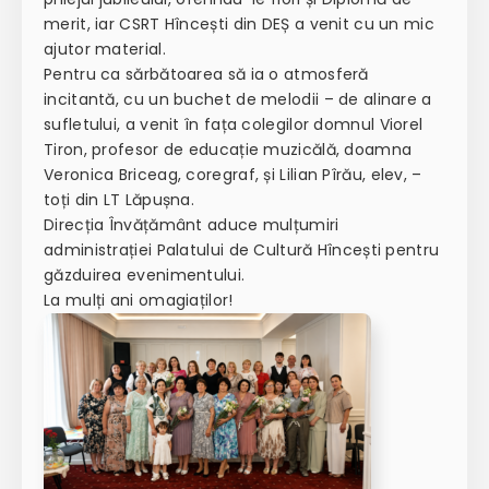
merit, iar CSRT Hîncești din DEȘ a venit cu un mic
ajutor material.
Pentru ca sărbătoarea să ia o atmosferă
incitantă, cu un buchet de melodii – de alinare a
sufletului, a venit în fața colegilor domnul Viorel
Tiron, profesor de educație muzicălă, doamna
Veronica Briceag, coregraf, și Lilian Pîrău, elev, –
toți din LT Lăpușna.
Direcția Învățământ aduce mulțumiri
administrației Palatului de Cultură Hîncești pentru
găzduirea evenimentului.
La mulți ani omagiaților!