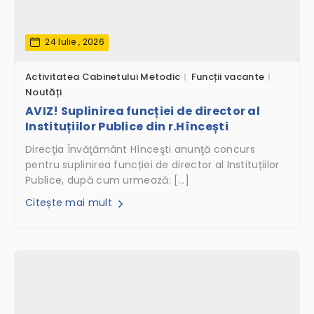
24 Iulie , 2026
Activitatea Cabinetului Metodic
Funcții vacante
Noutăți
AVIZ! Suplinirea funcției de director al
Instituțiilor Publice din r.Hîncești
Direcţia Învăţământ Hînceşti anunţă concurs
pentru suplinirea funcției de director al Instituțiilor
Publice, după cum urmează: […]
Citește mai mult