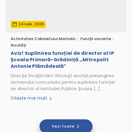
24 Iulie , 2026
Activitatea Cabinetului Metodic
Funcții vacante
Noutăți
Aviz! Suplinirea funcției de director al IP
Școala Primară-Grădiniță ,,Mitropolit
Antonie Plămădeală”
Direcţia Învăţământ Hînceşti anunță prelungirea
termenului concursului pentru suplinirea funcţiei
de director al Instituției Publice Şcoala […]
Citește mai mult
Vezi toate