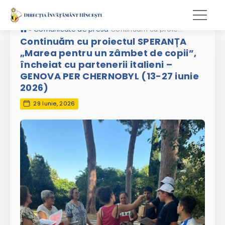
»
Comunicate de presă
Continuăm cu proiectul SPERANȚA „Marea pentru un zâmbet de copii”, încheiat cu partenerii italieni – GENOVA PER CHERNOBYL (13-27 iunie 2026)
Continuăm cu proiectul SPERANȚA
„Marea pentru un zâmbet de copii”,
încheiat cu partenerii italieni –
GENOVA PER CHERNOBYL (13-27 iunie
2026)
29 Iunie, 2026