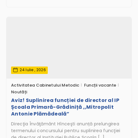
24 Iulie , 2026
Activitatea Cabinetului Metodic
Funcții vacante
Noutăți
Aviz! Suplinirea funcției de director al IP
Școala Primară-Grădiniță ,,Mitropolit
Antonie Plămădeală”
Direcţia Învăţământ Hînceşti anunță prelungirea
termenului concursului pentru suplinirea funcţiei
de director al Instituției Publice Şcoala […]