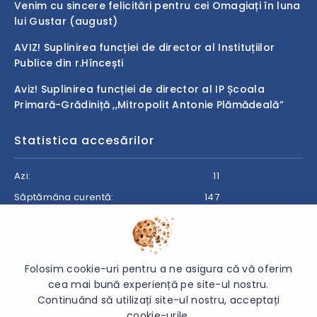
Venim cu sincere felicitări pentru cei Omagiați în luna
lui Gustar (august)
AVIZ! Suplinirea funcției de director al Instituțiilor
Publice din r.Hîncești
Aviz! Suplinirea funcției de director al IP Școala
Primară-Grădiniță ,,Mitropolit Antonie Plămădeală”
Statistica accesărilor
Azi:
11
Săptămâna curentă:
147
Luna curentă:
173
Anul curent:
8645
Folosim cookie-uri pentru a ne asigura că vă oferim
cea mai bună experiență pe site-ul nostru.
Continuând să utilizați site-ul nostru, acceptați
© 2026 Direcția de Învățămînt Hîncești - Toate drepturile
cookie-urile.