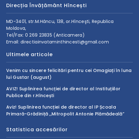
Direcția Învățământ Hîncești
MD-3401, str.M.Hâncu, 138, or.Hînceşti, Republica
Moldova,
Tel/Fax: 0 269 23835 (Anticamera)
Email: directiainvataminthincesti@gmail.com
Ultimele articole
Venim cu sincere felicitări pentru cei Omagiați în luna
lui Gustar (august)
AVIZ! Suplinirea funcției de director al Instituțiilor
Publice din r.Hîncești
Aviz! Suplinirea funcției de director al IP Școala
Primară-Grădiniță ,,Mitropolit Antonie Plămădeală”
Statistica accesărilor