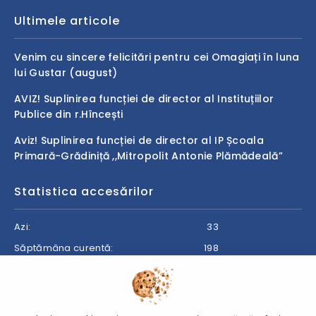
Ultimele articole
Venim cu sincere felicitări pentru cei Omagiați în luna
lui Gustar (august)
AVIZ! Suplinirea funcției de director al Instituțiilor
Publice din r.Hîncești
Aviz! Suplinirea funcției de director al IP Școala
Primară-Grădiniță ,,Mitropolit Antonie Plămădeală”
Statistica accesărilor
Azi:
33
Săptămâna curentă:
198
Luna curentă:
224
Anul curent:
8696