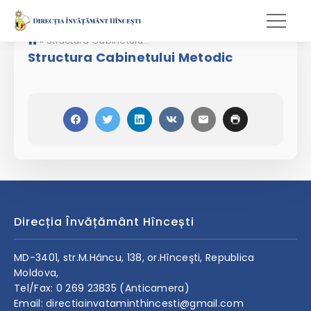
»
Structura Cabinetului Metodic
Structura Cabinetului Metodic
Direcția Învățământ Hîncești
MD-3401, str.M.Hâncu, 138, or.Hînceşti, Republica
Moldova,
Tel/Fax: 0 269 23835 (Anticamera)
Email: directiainvataminthincesti@gmail.com