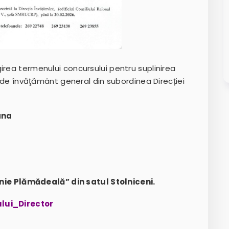
irea termenului concursului pentru suplinirea
ii de învăţământ general din subordinea Direcției
ana
i
nie Plămădeală” din satul Stolniceni.
ului_Director