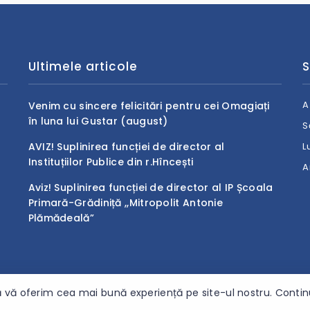
Ultimele articole
S
A
Venim cu sincere felicitări pentru cei Omagiați
în luna lui Gustar (august)
S
AVIZ! Suplinirea funcției de director al
L
Instituțiilor Publice din r.Hîncești
A
Aviz! Suplinirea funcției de director al IP Școala
Primară-Grădiniță ,,Mitropolit Antonie
Plămădeală”
 vă oferim cea mai bună experiență pe site-ul nostru. Continuâ
 rezervate.