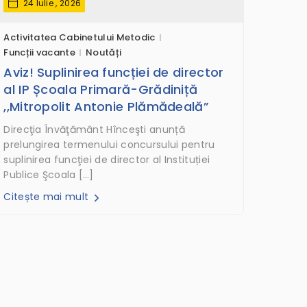
24 Iulie , 2026
Activitatea Cabinetului Metodic
Funcții vacante
Noutăți
Aviz! Suplinirea funcției de director
al IP Școala Primară-Grădiniță
,,Mitropolit Antonie Plămădeală”
Direcţia Învăţământ Hînceşti anunță
prelungirea termenului concursului pentru
suplinirea funcţiei de director al Instituției
Publice Şcoala […]
Citește mai mult