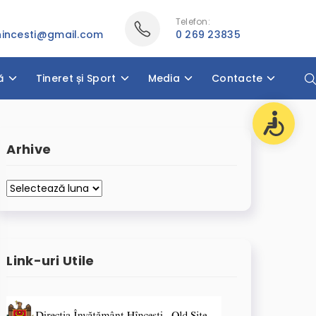
Telefon:
thincesti@gmail.com
0 269 23835
ă
Tineret și Sport
Media
Contacte
Arhive
Arhive
Link-uri Utile