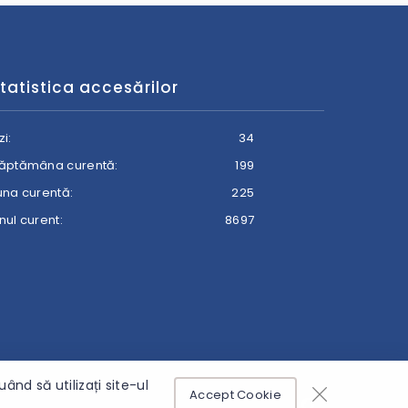
tatistica accesărilor
zi:
34
ăptămâna curentă:
199
una curentă:
225
nul curent:
8697
nd să utilizați site-ul
Accept Cookie