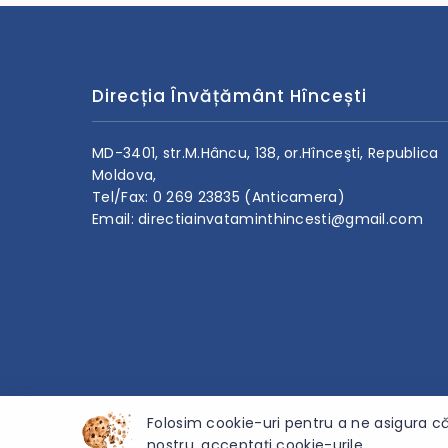
Direcția Învățământ Hîncești
MD-3401, str.M.Hâncu, 138, or.Hînceşti, Republica
Moldova,
Tel/Fax: 0 269 23835 (Anticamera)
Email: directiainvataminthincesti@gmail.com
Folosim cookie-uri pentru a ne asigura că
nostru, acceptați cookie-urile.
© 2026 Direcția de Învățămînt Hîncești - Toate drepturile