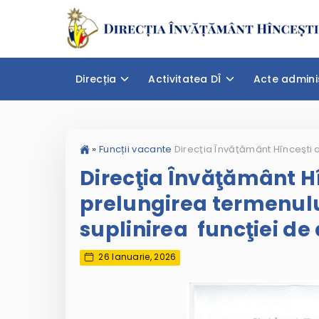
Direcția
Activitatea DÎ
Acte admini
»
Funcții vacante
Direcţia Învăţământ H
prelungirea termenulu
suplinirea funcţiei de 
26 Ianuarie, 2026