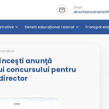
Email:
directiainvatamin
strative
Sistem educațional raional
Transparenț
Direcţia Învăţământ Hînceşti anunţă prelungirea termenului concursului pentru suplinirea funcţiei de director
înceşti anunţă
i concursului pentru
director