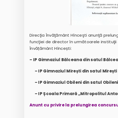
Direcţia Învăţământ Hînceşti anunţă prelung
funcţiei de director în următoarele instituţ
Învățământ Hîncești:
– IP Gimnaziul Bălceana din satul Bălce
– IP Gimnaziul Mirești din satul Mirești
– IP Gimnaziul Obileni din satul Obilen
– IP Școala Primară ,,Mitropolitul Anto
Anunt cu privire la prelungirea concurs