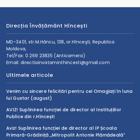
Direcția Învățământ Hîncești
MD-3401, str.M.Hâncu, 138, or.Hînceşti, Republica
Moldova,
Tel/Fax: 0 269 23835 (Anticamera)
Email: directiainvataminthincesti@gmail.com
Ultimele articole
Venim cu sincere felicitări pentru cei Omagiați în luna
lui Gustar (august)
AVIZ! Suplinirea funcției de director al Instituțiilor
Publice din r.Hîncești
Aviz! Suplinirea funcției de director al IP Școala
Primară-Grădiniță ,,Mitropolit Antonie Plămădeală”