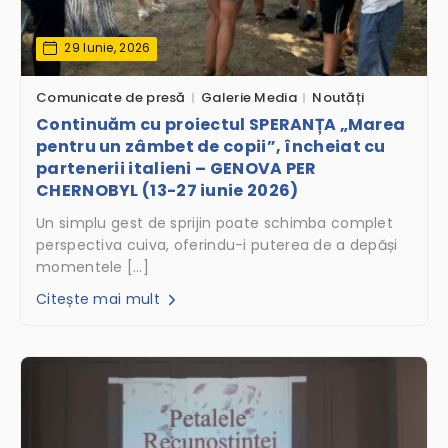
29 Iunie, 2026
Comunicate de presă
Galerie Media
Noutăți
Continuăm cu proiectul SPERANȚA „Marea
pentru un zâmbet de copii”, încheiat cu
partenerii italieni – GENOVA PER
CHERNOBYL (13-27 iunie 2026)
Un simplu gest de sprijin poate schimba complet
perspectiva cuiva, oferindu-i puterea de a depăși
momentele […]
Citește mai mult