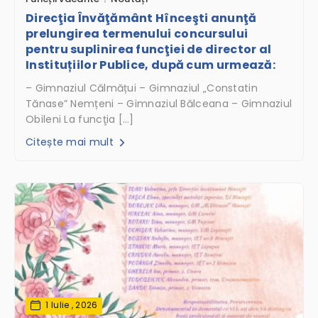
Direcţia Învăţământ Hînceşti anunţă
prelungirea termenului concursului
pentru suplinirea funcţiei de director al
Instituțiilor Publice, după cum urmează:
– Gimnaziul Călmățui – Gimnaziul „Constatin
Tănase” Nemțeni – Gimnaziul Bălceana – Gimnaziul
Obileni La funcţia […]
Citește mai mult
1 Iulie , 2026