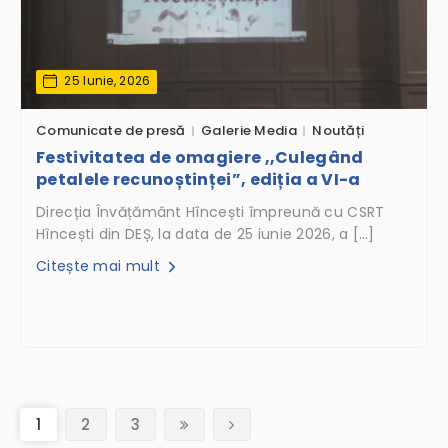
25 Iunie, 2026
Comunicate de presă
Galerie Media
Noutăți
Festivitatea de omagiere ,,Culegând
petalele recunoștinței”, ediția a VI-a
Direcția Învățământ Hîncești împreună cu CSRT
Hîncești din DEȘ, la data de 25 iunie 2026, a […]
Citește mai mult
(current)
1
2
3