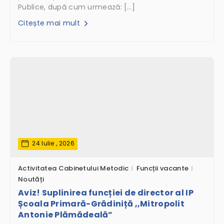
Publice, după cum urmează: […]
Citește mai mult
24 Iulie , 2026
Activitatea Cabinetului Metodic
Funcții vacante
Noutăți
Aviz! Suplinirea funcției de director al IP
Școala Primară-Grădiniță ,,Mitropolit
Antonie Plămădeală”