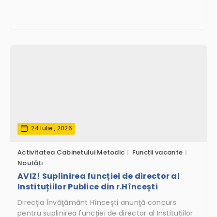
24 Iulie , 2026
Activitatea Cabinetului Metodic
Funcții vacante
Noutăți
AVIZ! Suplinirea funcției de director al
Instituțiilor Publice din r.Hîncești
Direcţia Învăţământ Hînceşti anunţă concurs
pentru suplinirea funcției de director al Instituțiilor