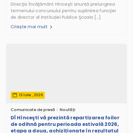
Direcţia Învăţământ Hînceşti anunță prelungirea
termenului concursului pentru suplinirea funcţiei
de director al Instituției Publice Şcoala […]
Citește mai mult
13 Iulie , 2026
Comunicate de presă
Noutăți
DÎ Hînceşti vă prezintă repartizarea foilor
de odihnă pentru perioada estivală 2026,
etapa a doua, achiziționate în rezultatul